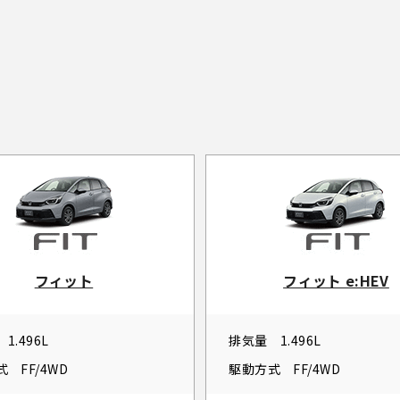
フィット
フィット e:HEV
1.496L
排気量
1.496L
式
FF/4WD
駆動方式
FF/4WD