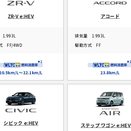
ZR-V e:HEV
アコード
1.993L
排気量
1.993L
式
FF/4WD
駆動方式
FF
20.5km/L～22.1km/L
23.8km/L
シビック e:HEV
ステップ ワゴン e:HEV 