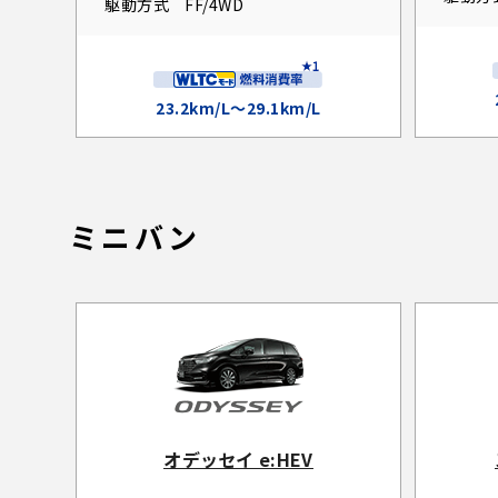
駆動方式
FF/4WD
23.2km/L～29.1km/L
ミニバン
オデッセイ e:HEV